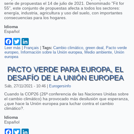
serie de propuestas el 14 de julio de 2021. Denominado "Fit for
55", este conjunto de propuestas afecta a todos los sectores:
energía, industria, agricultura y uso del suelo, con importantes
consecuencias para los hogares.
Idioma
Español
Facebook
Twitter
LinkedIn
Leer más
sobre Las herramientas de la Unión Europea para conseguir la
|
Français
|
Tags:
Cambio climático
green deal
Pacto verde
europeo
neutralidad climática
Información sobre la Unión europea
Medio ambiente
Unión
europea
PACTO VERDE PARA EUROPA, EL
DESAFÍO DE LA UNIÓN EUROPEA
Sáb, 27/11/2021 - 10:46
|
Eurogersinfo
Cuando la COP26 (26ª conferencia de las Naciones Unidas sobre
el cambio climático) ha provocado más desilusión que esperanza,
¿que hace la Unión europea para luchar contra el cambio
climático?.
Idioma
Español
Facebook
Twitter
LinkedIn