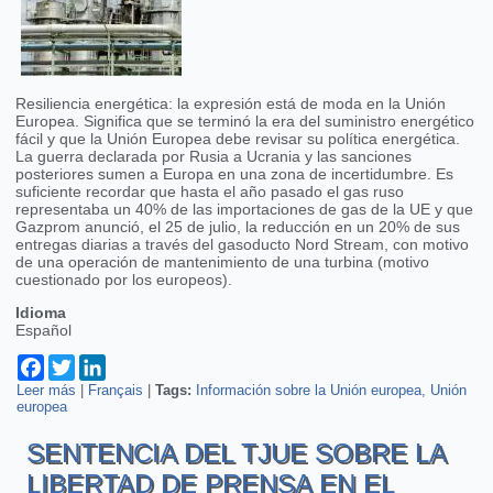
Resiliencia energética: la expresión está de moda en la Unión
Europea. Significa que se terminó la era del suministro energético
fácil y que la Unión Europea debe revisar su política energética.
La guerra declarada por Rusia a Ucrania y las sanciones
posteriores sumen a Europa en una zona de incertidumbre. Es
suficiente recordar que hasta el año pasado el gas ruso
representaba un 40% de las importaciones de gas de la UE y que
Gazprom anunció, el 25 de julio, la reducción en un 20% de sus
entregas diarias a través del gasoducto Nord Stream, con motivo
de una operación de mantenimiento de una turbina (motivo
cuestionado por los europeos).
Idioma
Español
Facebook
Twitter
LinkedIn
Leer más
sobre La Unión Europea en busca de ahorros de gas- parte 1
|
Français
|
Tags:
Información sobre la Unión europea
Unión
europea
SENTENCIA DEL TJUE SOBRE LA
LIBERTAD DE PRENSA EN EL