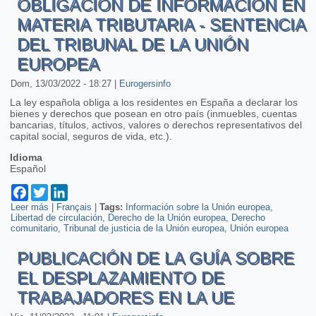
OBLIGACIÓN DE INFORMACIÓN EN
MATERIA TRIBUTARIA - SENTENCIA
DEL TRIBUNAL DE LA UNIÓN
EUROPEA
Dom, 13/03/2022 - 18:27
|
Eurogersinfo
La ley española obliga a los residentes en España a declarar los
bienes y derechos que posean en otro país (inmuebles, cuentas
bancarias, títulos, activos, valores o derechos representativos del
capital social, seguros de vida, etc.).
Idioma
Español
Facebook
Twitter
LinkedIn
Leer más
sobre Obligación de información en materia tributaria -
|
Français
|
Tags:
Información sobre la Unión europea
Libertad de circulación
Sentencia del Tribunal de la Unión Europea
Derecho de la Unión europea
Derecho
comunitario
Tribunal de justicia de la Unión europea
Unión europea
PUBLICACIÓN DE LA GUÍA SOBRE
EL DESPLAZAMIENTO DE
TRABAJADORES EN LA UE