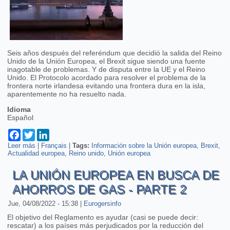
Seis años después del referéndum que decidió la salida del Reino
Unido de la Unión Europea, el Brexit sigue siendo una fuente
inagotable de problemas. Y de disputa entre la UE y el Reino
Unido. El Protocolo acordado para resolver el problema de la
frontera norte irlandesa evitando una frontera dura en la isla,
aparentemente no ha resuelto nada.
Idioma
Español
Facebook
Twitter
LinkedIn
Leer más
sobre Las dificultades de aplicación del Protocolo sobre Irlanda
|
Français
|
Tags:
Información sobre la Unión europea
Brexit
Actualidad europea
del Norte
Reino unido
Unión europea
LA UNIÓN EUROPEA EN BUSCA DE
AHORROS DE GAS - PARTE 2
Jue, 04/08/2022 - 15:38
|
Eurogersinfo
El objetivo del Reglamento es ayudar (casi se puede decir:
rescatar) a los países más perjudicados por la reducción del