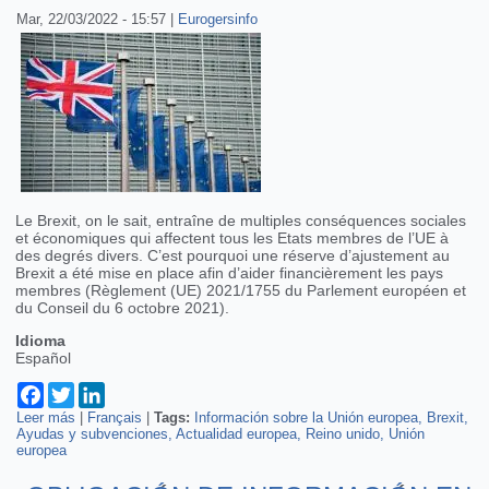
Mar, 22/03/2022 - 15:57
|
Eurogersinfo
Le Brexit, on le sait, entraîne de multiples conséquences sociales
et économiques qui affectent tous les Etats membres de l’UE à
des degrés divers. C’est pourquoi une réserve d’ajustement au
Brexit a été mise en place afin d’aider financièrement les pays
membres (Règlement (UE) 2021/1755 du Parlement européen et
du Conseil du 6 octobre 2021).
Idioma
Español
Facebook
Twitter
LinkedIn
Leer más
sobre Ayudas de la Unión Europea a los Estados para atenuar
|
Français
|
Tags:
Información sobre la Unión europea
Brexit
Ayudas y subvenciones
las consecuencias adversas del Brexit
Actualidad europea
Reino unido
Unión
europea