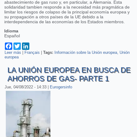
abastecimiento de gas ruso y, en particular, a Alemania. Esta
solidaridad tambien responde a la necesidad más pragmática de
limitar los riesgos de colapso de la principal economía europea y
su propagación a otros países de la UE debido a la
interdependencia de las economías de los Estados miembros.
Idioma
Español
Facebook
Twitter
LinkedIn
Leer más
sobre La Unión Europea en busca de ahorros de gas - parte 2
|
Français
|
Tags:
Información sobre la Unión europea
Unión
europea
LA UNIÓN EUROPEA EN BUSCA DE
AHORROS DE GAS- PARTE 1
Jue, 04/08/2022 - 14:33
|
Eurogersinfo