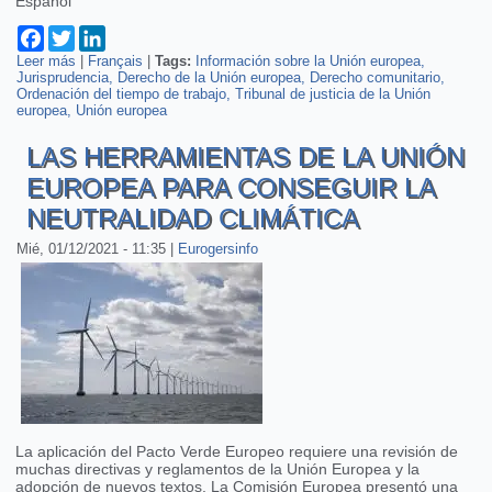
Español
Facebook
Twitter
LinkedIn
Leer más
sobre Comentario del dictamen del Tribunal de Justicia de la
|
Français
|
Tags:
Información sobre la Unión europea
Jurisprudencia
UE sobre tiempo de guardia y tiempo de trabajo
Derecho de la Unión europea
Derecho comunitario
Ordenación del tiempo de trabajo
Tribunal de justicia de la Unión
europea
Unión europea
LAS HERRAMIENTAS DE LA UNIÓN
EUROPEA PARA CONSEGUIR LA
NEUTRALIDAD CLIMÁTICA
Mié, 01/12/2021 - 11:35
|
Eurogersinfo
La aplicación del Pacto Verde Europeo requiere una revisión de
muchas directivas y reglamentos de la Unión Europea y la
adopción de nuevos textos. La Comisión Europea presentó una