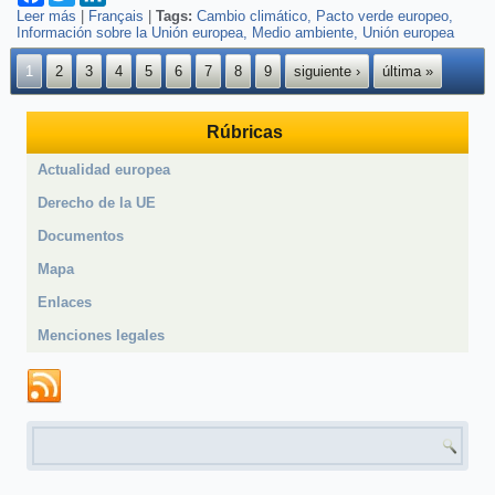
Leer más
sobre Pacto verde para Europa, el desafío de la Unión Europea
|
Français
|
Tags:
Cambio climático
Pacto verde europeo
Información sobre la Unión europea
Medio ambiente
Unión europea
Páginas
1
2
3
4
5
6
7
8
9
siguiente ›
última »
Rúbricas
Actualidad europea
Derecho de la UE
Documentos
Mapa
Enlaces
Menciones legales
Formulario de búsqueda