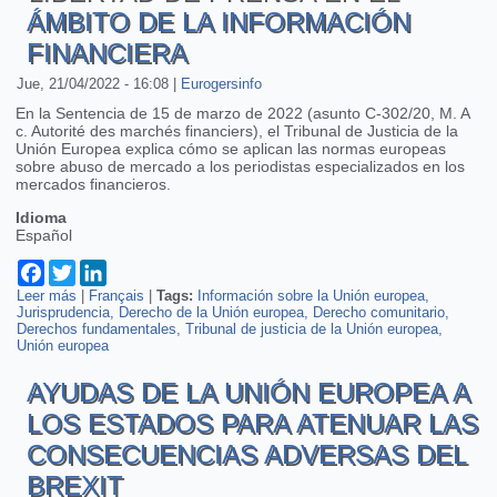
ÁMBITO DE LA INFORMACIÓN
FINANCIERA
Jue, 21/04/2022 - 16:08
|
Eurogersinfo
En la Sentencia de 15 de marzo de 2022 (asunto C-302/20, M. A
c. Autorité des marchés financiers), el Tribunal de Justicia de la
Unión Europea explica cómo se aplican las normas europeas
sobre abuso de mercado a los periodistas especializados en los
mercados financieros.
Idioma
Español
Facebook
Twitter
LinkedIn
Leer más
sobre Sentencia del TJUE sobre la libertad de prensa en el
|
Français
|
Tags:
Información sobre la Unión europea
Jurisprudencia
ámbito de la información financiera
Derecho de la Unión europea
Derecho comunitario
Derechos fundamentales
Tribunal de justicia de la Unión europea
Unión europea
AYUDAS DE LA UNIÓN EUROPEA A
LOS ESTADOS PARA ATENUAR LAS
CONSECUENCIAS ADVERSAS DEL
BREXIT