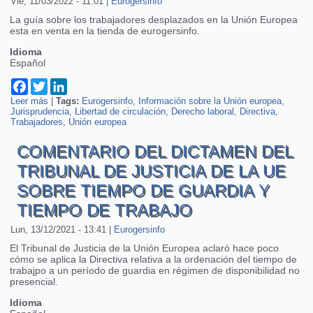
Vie, 11/03/2022 - 11:01
|
Eurogersinfo
La guía sobre los trabajadores desplazados en la Unión Europea
esta en venta en la tienda de eurogersinfo.
Idioma
Español
Facebook
Twitter
LinkedIn
Leer más
sobre Publicación de la guía sobre el desplazamiento de
|
Tags:
Eurogersinfo
Información sobre la Unión europea
Jurisprudencia
trabajadores en la UE
Libertad de circulación
Derecho laboral
Directiva
Trabajadores
Unión europea
COMENTARIO DEL DICTAMEN DEL
TRIBUNAL DE JUSTICIA DE LA UE
SOBRE TIEMPO DE GUARDIA Y
TIEMPO DE TRABAJO
Lun, 13/12/2021 - 13:41
|
Eurogersinfo
El Tribunal de Justicia de la Unión Europea aclaró hace poco
cómo se aplica la Directiva relativa a la ordenación del tiempo de
trabajpo a un período de guardia en régimen de disponibilidad no
presencial.
Idioma