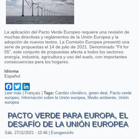
La aplicación del Pacto Verde Europeo requiere una revisión de
muchas directivas y reglamentos de la Unión Europea y la
adopción de nuevos textos. La Comisión Europea presentó una
serie de propuestas el 14 de julio de 2021. Denominado "Fit for
55", este conjunto de propuestas afecta a todos los sectores:
energía, industria, agricultura y uso del suelo, con importantes
consecuencias para los hogares.
Idioma
Español
Facebook
Twitter
LinkedIn
Leer más
sobre Las herramientas de la Unión Europea para conseguir la
|
Français
|
Tags:
Cambio climático
green deal
Pacto verde
europeo
neutralidad climática
Información sobre la Unión europea
Medio ambiente
Unión
europea
PACTO VERDE PARA EUROPA, EL
DESAFÍO DE LA UNIÓN EUROPEA
Sáb, 27/11/2021 - 10:46
|
Eurogersinfo