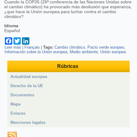
Cuando la COP26 (26ª conferencia de las Naciones Unidas sobre
el cambio climático) ha provocado más desilusión que esperanza,
¿que hace la Unión europea para luchar contra el cambio
climático?.
Idioma
Español
Facebook
Twitter
LinkedIn
Leer más
sobre Pacto verde para Europa, el desafío de la Unión Europea
|
Français
|
Tags:
Cambio climático
Pacto verde europeo
Información sobre la Unión europea
Medio ambiente
Unión europea
Rúbricas
Actualidad europea
Derecho de la UE
Documentos
Mapa
Enlaces
Menciones legales