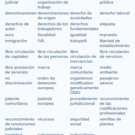
judicial
organización de
pública
trabajo
denominaciones
denominaciones
derecho de
derecho laboral
de origen
sociedades
derechos de
derechos de los
derechos
etiqueta
autor
trabajadores
fundamentales
euro
fiscalidad
igualdad
impuesto
inmigración
IVA
kokopelli
libertad de
establecimiento
libre circulación
libre circulación
libre
libre circulación
de capitales
de las personas
circulación de
de servicios
mercancías
libre prestación
marca
marca
medio
de servicios
comunitaria
ambiente
no
orden de
organismos
pasajeros
discriminación
detención
modificados
aéreos
europea
geneticamente
OMG
patente
patente
procedimiento
reconocimiento
comunitaria
europea
jurisdiccional
de las
cualificaciones
profesionales
reconocimiento
recursos
seguridad
semillas de
de resoluciones
social
plantas
judiciales
sociedad
subvenciones
trabajadores