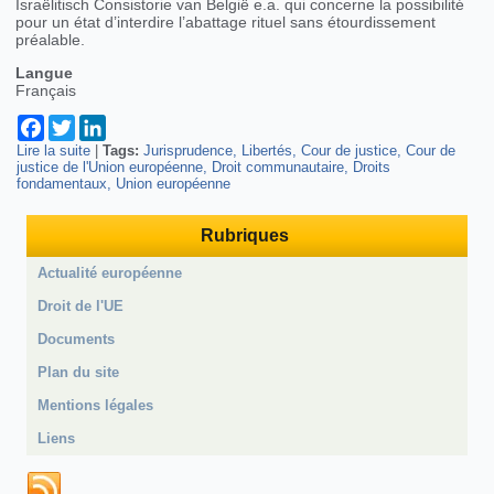
Israëlitisch Consistorie van België e.a. qui concerne la possibilité
pour un état d’interdire l’abattage rituel sans étourdissement
préalable.
Langue
Français
Facebook
Twitter
LinkedIn
Lire la suite
de La Cour de Justice de l’Union Européenne valide
|
Tags:
Jurisprudence
Libertés
Cour de justice
Cour de
justice de l'Union européenne
l’interdiction de l’abattage rituel sans étourdissement
Droit communautaire
Droits
fondamentaux
Union européenne
Rubriques
Actualité européenne
Droit de l'UE
Documents
Plan du site
Mentions légales
Liens