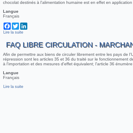
chocolat destinés à l'alimentation humaine est en effet en applicatio
Langue
Français
Facebook
Twitter
LinkedIn
Lire la suite
de Amer chocolat !Défense de la tradition et de la libre circul
FAQ LIBRE CIRCULATION - MARCHA
Afin de permettre aux biens de circuler librement entre les pays de l'
répression sont les articles 35 et 36 du traité sur le fonctionnement de
à l'importation et des mesures d'effet équivalent; l'article 36 énumèr
Langue
Français
Lire la suite
de FAQ Libre circulation - Marchandises