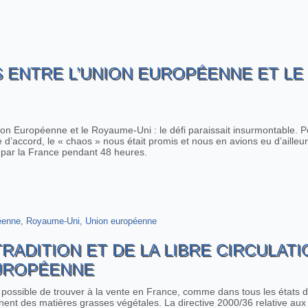
 ENTRE L’UNION EUROPÉENNE ET LE
ion Européenne et le Royaume-Uni : le défi paraissait insurmontable. P
e d’accord, le « chaos » nous était promis et nous en avions eu d’ailleu
par la France pendant 48 heures.
e Royaume-Uni (1) : ce qui est réglé
éenne
Royaume-Uni
Union européenne
RADITION ET DE LA LIBRE CIRCULATI
EUROPÉENNE
a possible de trouver à la vente en France, comme dans tous les états
nnent des matières grasses végétales. La directive 2000/36 relative aux