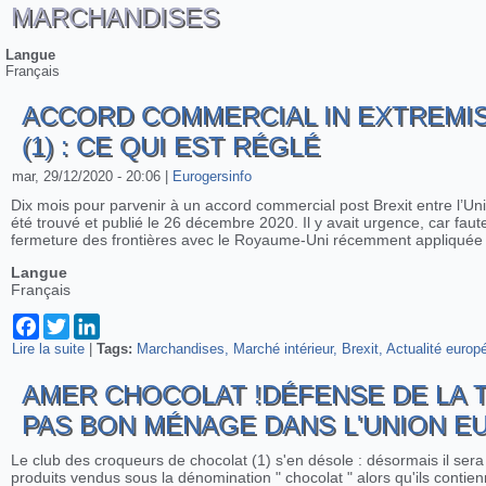
MARCHANDISES
Langue
Français
ACCORD COMMERCIAL IN EXTREMIS
(1) : CE QUI EST RÉGLÉ
mar, 29/12/2020 - 20:06
|
Eurogersinfo
Dix mois pour parvenir à un accord commercial post Brexit entre l’Un
été trouvé et publié le 26 décembre 2020. Il y avait urgence, car faut
fermeture des frontières avec le Royaume-Uni récemment appliquée 
Langue
Français
Facebook
Twitter
LinkedIn
Lire la suite
de Accord commercial in extremis entre l’Union Européenne et l
|
Tags:
Marchandises
Marché intérieur
Brexit
Actualité europ
AMER CHOCOLAT !DÉFENSE DE LA T
PAS BON MÉNAGE DANS L'UNION 
Le club des croqueurs de chocolat (1) s'en désole : désormais il ser
produits vendus sous la dénomination " chocolat " alors qu'ils contie