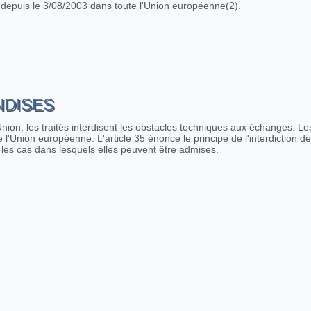
n depuis le 3/08/2003 dans toute l'Union européenne(2).
ation ne font pas bon ménage dans l'Union Européenne
NDISES
Union, les traités interdisent les obstacles techniques aux échanges. Le
 l'Union européenne. L'article 35 énonce le principe de l'interdiction de
e les cas dans lesquels elles peuvent être admises.