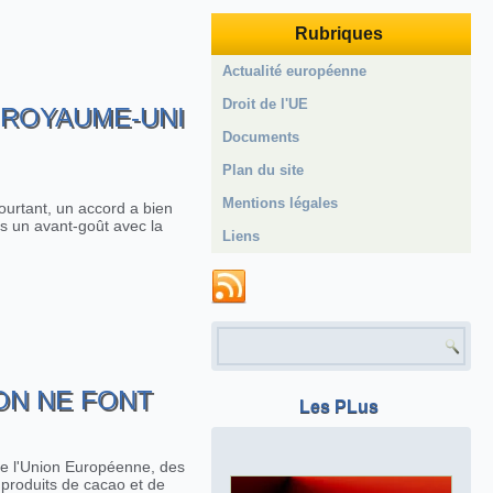
Rubriques
Actualité européenne
Droit de l'UE
 ROYAUME-UNI
Documents
Plan du site
Mentions légales
ourtant, un accord a bien
rs un avant-goût avec la
Liens
Formulaire de recherche
ON NE FONT
Les PLus
 de l'Union Européenne, des
 produits de cacao et de