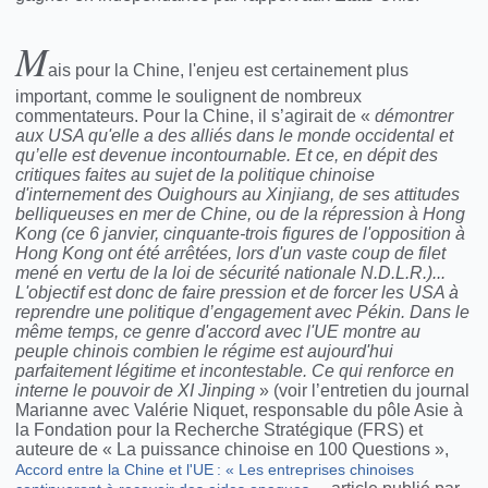
M
ais pour la Chine, l'enjeu est certainement plus
important, comme le soulignent de nombreux
commentateurs. Pour la Chine, il s’agirait de «
démontrer
aux USA qu'elle a des alliés dans le monde occidental et
qu’elle est devenue incontournable. Et ce, en dépit des
critiques faites au sujet de la politique chinoise
d'internement des Ouighours au Xinjiang, de ses attitudes
belliqueuses en mer de Chine, ou de la répression à Hong
Kong (ce 6 janvier, cinquante-trois figures de l'opposition à
Hong Kong ont été arrêtées, lors d'un vaste coup de filet
mené en vertu de la loi de sécurité nationale N.D.L.R.)...
L'objectif est donc de faire pression et de forcer les USA à
reprendre une politique d’engagement avec Pékin. Dans le
même temps, ce genre d'accord avec l'UE montre au
peuple chinois combien le régime est aujourd'hui
parfaitement légitime et incontestable. Ce qui renforce en
interne le pouvoir de XI Jinping
» (voir l’entretien du journal
Marianne avec Valérie Niquet, responsable du pôle Asie à
la Fondation pour la Recherche Stratégique (FRS) et
auteure de « La puissance chinoise en 100 Questions »,
Accord entre la Chine et l'UE : « Les entreprises chinoises