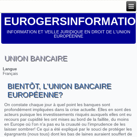
EUROGERSINFORMATIO
INFORMATION ET VEILLE JURIDIQUE EN DROIT DE L'UNION
EUROPÉENNE
UNION BANCAIRE
Langue
Français
BIENTÔT, L'UNION BANCAIRE
EUROPÉENNE?
On constate chaque jour à quel point les banques sont
profondément impliquées dans la crise actuelle. Elles en sont des
acteurs puisque les investissements risqués auxquels elles ont eu
recours par cupidité les ont mises au bord de la faillite, du moins
en Europe où l'on n'a pas eu la cruauté ou l'imprudence de les
laisser sombrer! Ce qui a été expliqué par le souci de protéger les
épargnants (nous tous) dont les bas de laines auraient souffert de