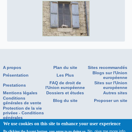
A propos
Plan du site
Sites recommandés
Blogs sur l'Union
Présentation
Les Plus
européenne
FAQ de droit de
Sites sur l'Union
Prestations
l'Union européenne
européenne
Mentions légales
Dossiers et études
Autres sites
Conditions
Blog du site
Proposer un site
générales de vente
Protection de la vie
privéee - Conditions
générales
d'utilisation
We use cookies on this site to enhance your user experience
No, give me more info
Copyright Eurogersinformation 2020.Tous droits réservés
By clicking the Accept button, you agree to us doing so.