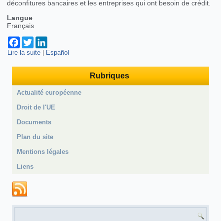
déconfitures bancaires et les entreprises qui ont besoin de crédit.
Langue
Français
Facebook
Twitter
LinkedIn
Lire la suite
de Bientôt, l'union bancaire européenne?
|
Español
Rubriques
Actualité européenne
Droit de l'UE
Documents
Plan du site
Mentions légales
Liens
Formulaire de recherche