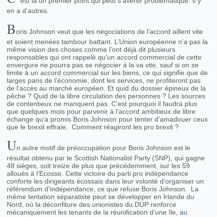
est là un premier point qui peut s’avérer problématique. Il y
en a d’autres.
B
oris Johnson veut que les négociations de l’accord aillent vite
et soient menées tambour battant. L’Union européenne n’a pas la
même vision des choses comme l’ont déjà dit plusieurs
responsables qui ont rappelé qu’un accord commercial de cette
envergure ne pourra pas se négocier à la va vite, sauf si on se
limite à un accord commercial sur les biens, ce qui signifie que de
larges pans de l’économie, dont les services, ne profiteront pas
de l’accès au marché européen. Et quid du dossier épineux de la
pêche ? Quid de la libre circulation des personnes ? Les sources
de contentieux ne manquent pas. C’est pourquoi il faudra plus
que quelques mois pour parvenir à l’accord ambitieux de libre
échange qu’a promis Boris Johnson pour tenter d’amadouer ceux
que le brexit effraie. Comment réagiront les pro brexit ?
U
n autre motif de préoccupation pour Boris Johnson est le
résultat obtenu par le Scottish Nationalist Party (SNP), qui gagne
48 sièges, soit treize de plus que précédemment, sur les 59
alloués à l’Ecosse. Cette victoire du parti pro indépendance
conforte les dirigeants écossais dans leur volonté d’organiser un
référendum d'indépendance, ce que refuse Boris Johnson. La
même tentation séparatiste peut se développer en Irlande du
Nord, où la déconfiture des unionistes du DUP renforce
mécaniquement les tenants de la réunification d’une île,
au