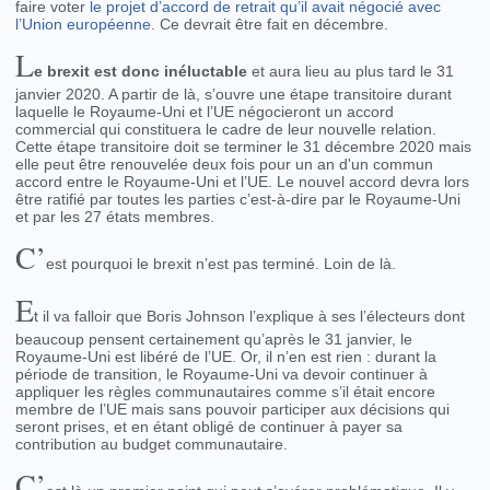
faire voter
le projet d’accord de retrait qu’il avait négocié avec
l’Union européenne
. Ce devrait être fait en décembre.
L
e brexit est donc inéluctable
et aura lieu au plus tard le 31
janvier 2020. A partir de là, s’ouvre une étape transitoire durant
laquelle le Royaume-Uni et l’UE négocieront un accord
commercial qui constituera le cadre de leur nouvelle relation.
Cette étape transitoire doit se terminer le 31 décembre 2020 mais
elle peut être renouvelée deux fois pour un an d'un commun
accord entre le Royaume-Uni et l’UE. Le nouvel accord devra lors
être ratifié par toutes les parties c’est-à-dire par le Royaume-Uni
et par les 27 états membres.
C’
est pourquoi le brexit n’est pas terminé. Loin de là.
E
t il va falloir que Boris Johnson l’explique à ses l’électeurs dont
beaucoup pensent certainement qu’après le 31 janvier, le
Royaume-Uni est libéré de l’UE. Or, il n’en est rien : durant la
période de transition, le Royaume-Uni va devoir continuer à
appliquer les règles communautaires comme s’il était encore
membre de l’UE mais sans pouvoir participer aux décisions qui
seront prises, et en étant obligé de continuer à payer sa
contribution au budget communautaire.
C’