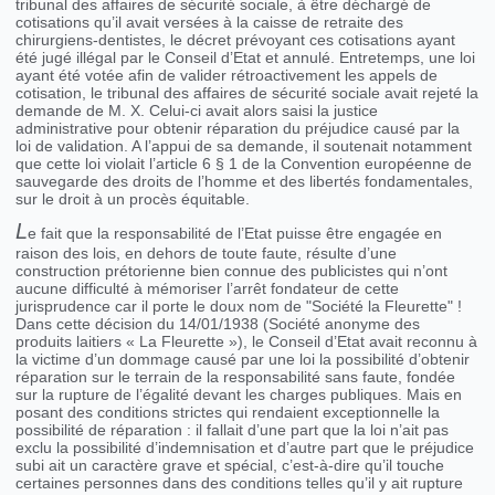
tribunal des affaires de sécurité sociale, à être déchargé de
cotisations qu’il avait versées à la caisse de retraite des
chirurgiens-dentistes, le décret prévoyant ces cotisations ayant
été jugé illégal par le Conseil d’Etat et annulé. Entretemps, une loi
ayant été votée afin de valider rétroactivement les appels de
cotisation, le tribunal des affaires de sécurité sociale avait rejeté la
demande de M. X. Celui-ci avait alors saisi la justice
administrative pour obtenir réparation du préjudice causé par la
loi de validation. A l’appui de sa demande, il soutenait notamment
que cette loi violait l’article 6 § 1 de la Convention européenne de
sauvegarde des droits de l’homme et des libertés fondamentales,
sur le droit à un procès équitable.
L
e fait que la responsabilité de l’Etat puisse être engagée en
raison des lois, en dehors de toute faute, résulte d’une
construction prétorienne bien connue des publicistes qui n’ont
aucune difficulté à mémoriser l’arrêt fondateur de cette
jurisprudence car il porte le doux nom de "Société la Fleurette" !
Dans cette décision du 14/01/1938 (Société anonyme des
produits laitiers « La Fleurette »), le Conseil d’Etat avait reconnu à
la victime d’un dommage causé par une loi la possibilité d’obtenir
réparation sur le terrain de la responsabilité sans faute, fondée
sur la rupture de l’égalité devant les charges publiques. Mais en
posant des conditions strictes qui rendaient exceptionnelle la
possibilité de réparation : il fallait d’une part que la loi n’ait pas
exclu la possibilité d’indemnisation et d’autre part que le préjudice
subi ait un caractère grave et spécial, c’est-à-dire qu’il touche
certaines personnes dans des conditions telles qu’il y ait rupture