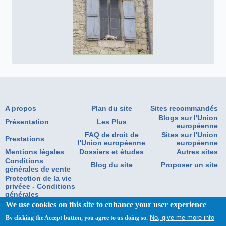
A propos
Plan du site
Sites recommandés
Blogs sur l'Union
Présentation
Les Plus
européenne
FAQ de droit de
Sites sur l'Union
Prestations
l'Union européenne
européenne
Mentions légales
Dossiers et études
Autres sites
Conditions
Blog du site
Proposer un site
générales de vente
Protection de la vie
privéee - Conditions
générales
d'utilisation
We use cookies on this site to enhance your user experience
No, give me more info
Copyright Eurogersinformation 2020.Tous droits réservés
By clicking the Accept button, you agree to us doing so.