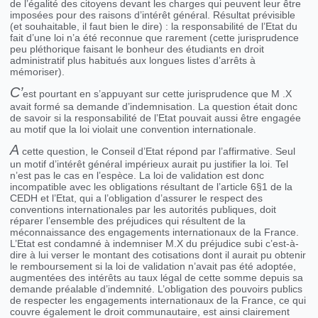
de l’égalité des citoyens devant les charges qui peuvent leur être
imposées pour des raisons d’intérêt général. Résultat prévisible
(et souhaitable, il faut bien le dire) : la responsabilité de l’Etat du
fait d’une loi n’a été reconnue que rarement (cette jurisprudence
peu pléthorique faisant le bonheur des étudiants en droit
administratif plus habitués aux longues listes d’arrêts à
mémoriser).
C’
est pourtant en s’appuyant sur cette jurisprudence que M .X
avait formé sa demande d’indemnisation. La question était donc
de savoir si la responsabilité de l’Etat pouvait aussi être engagée
au motif que la loi violait une convention internationale.
A
cette question, le Conseil d’Etat répond par l’affirmative. Seul
un motif d’intérêt général impérieux aurait pu justifier la loi. Tel
n’est pas le cas en l’espèce. La loi de validation est donc
incompatible avec les obligations résultant de l’article 6§1 de la
CEDH et l’Etat, qui a l’obligation d’assurer le respect des
conventions internationales par les autorités publiques, doit
réparer l’ensemble des préjudices qui résultent de la
méconnaissance des engagements internationaux de la France.
L’Etat est condamné à indemniser M.X du préjudice subi c’est-à-
dire à lui verser le montant des cotisations dont il aurait pu obtenir
le remboursement si la loi de validation n’avait pas été adoptée,
augmentées des intérêts au taux légal de cette somme depuis sa
demande préalable d’indemnité. L’obligation des pouvoirs publics
de respecter les engagements internationaux de la France, ce qui
couvre également le droit communautaire, est ainsi clairement