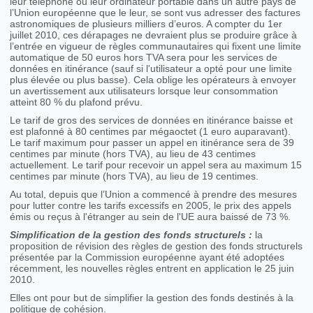
leur téléphone ou leur ordinateur portable dans un autre pays de
l’Union européenne que le leur, se sont vus adresser des factures
astronomiques de plusieurs milliers d’euros. A compter du 1er
juillet 2010, ces dérapages ne devraient plus se produire grâce à
l’entrée en vigueur de règles communautaires qui fixent une limite
automatique de 50 euros hors TVA sera pour les services de
données en itinérance (sauf si l'utilisateur a opté pour une limite
plus élevée ou plus basse). Cela oblige les opérateurs à envoyer
un avertissement aux utilisateurs lorsque leur consommation
atteint 80 % du plafond prévu.
Le tarif de gros des services de données en itinérance baisse et
est plafonné à 80 centimes par mégaoctet (1 euro auparavant).
Le tarif maximum pour passer un appel en itinérance sera de 39
centimes par minute (hors TVA), au lieu de 43 centimes
actuellement. Le tarif pour recevoir un appel sera au maximum 15
centimes par minute (hors TVA), au lieu de 19 centimes.
Au total, depuis que l’Union a commencé à prendre des mesures
pour lutter contre les tarifs excessifs en 2005, le prix des appels
émis ou reçus à l'étranger au sein de l'UE aura baissé de 73 %.
Simplification de la gestion des fonds structurels :
la
proposition de révision des règles de gestion des fonds structurels
présentée par la Commission européenne ayant été adoptées
récemment, les nouvelles règles entrent en application le 25 juin
2010.
Elles ont pour but de simplifier la gestion des fonds destinés à la
politique de cohésion.