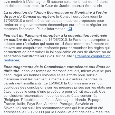
avis motivé à l’Allemagne. Si aucune suite ne lui est donné dans
un délai de deux mois, la Cour de Justice pourrait être saisie.
La protection de l'Union Economique et Monétaire à l'ordre
du jour du Conseil européen:
le Conseil européen réuni le
17/06/2010 a entériné certaines des mesures proposées pour
renforcer le gouvernement économique européen et réguler les
marchés financiers
.
Plus d'information:
ICI
Feu vert du Parlement européen à la coopération renforcée
en matière de divorce :
le 16/06/2010, le Parlement européen a
adopté une résolution qui autorise 14 états membres à mettre en
oeuvre une coopération renforcée pour harmoniser les règles qui
permettent de déterminer la loi applicable en cas de divorce ou de
séparation transfrontaliers (voir sur ce site :
Première coopération
renforcée
)
Encouragements de la Commission européenne aux Etats en
difficulté:
dans les temps de morosité actuels, mieux vaut ne pas
décourager les bonnes volontés et les efforts pour sortir du
marasme sont les bienvenus même si à d’autres périodes ils
paraîtraient insuffisants! Le 15/06/10 la Commission a rendu
publiques des conclusions sur les mesures prises par les états qui
étaient sous le coup d’une procédure pour déficit excessif. Ces
conclusions reconnaissent que les douze états concernés
(Belgique, République tchèque, Allemagne, Irlande, Espagne,
France, Italie, Pays-Bas, Autriche, Portugal, Slovénie et
Slovaquie) ont suivi les recommandations qui leur avaient été
adressées le 02/12/2009 par le Conseil et ont pris des « mesures