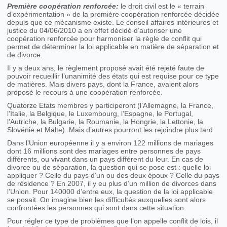
Première coopération renforcée:
le droit civil est le « terrain
d’expérimentation » de la première coopération renforcée décidée
depuis que ce mécanisme existe. Le conseil affaires intérieures et
justice du 04/06/2010 a en effet décidé d’autoriser une
coopération renforcée pour harmoniser la règle de conflit qui
permet de déterminer la loi applicable en matière de séparation et
de divorce.
Il y a deux ans, le règlement proposé avait été rejeté faute de
pouvoir recueillir l’unanimité des états qui est requise pour ce type
de matières. Mais divers pays, dont la France, avaient alors
proposé le recours à une coopération renforcée.
Quatorze Etats membres y participeront (l’Allemagne, la France,
l’Italie, la Belgique, le Luxembourg, l’Espagne, le Portugal,
l’Autriche, la Bulgarie, la Roumanie, la Hongrie, la Lettonie, la
Slovénie et Malte). Mais d’autres pourront les rejoindre plus tard.
Dans l’Union européenne il y a environ 122 millions de mariages
dont 16 millions sont des mariages entre personnes de pays
différents, ou vivant dans un pays différent du leur. En cas de
divorce ou de séparation, la question qui se pose est : quelle loi
appliquer ? Celle du pays d’un ou des deux époux ? Celle du pays
de résidence ? En 2007, il y eu plus d’un million de divorces dans
l’Union. Pour 140000 d’entre eux, la question de la loi applicable
se posait. On imagine bien les difficultés auxquelles sont alors
confrontées les personnes qui sont dans cette situation.
Pour régler ce type de problèmes que l’on appelle conflit de lois, il