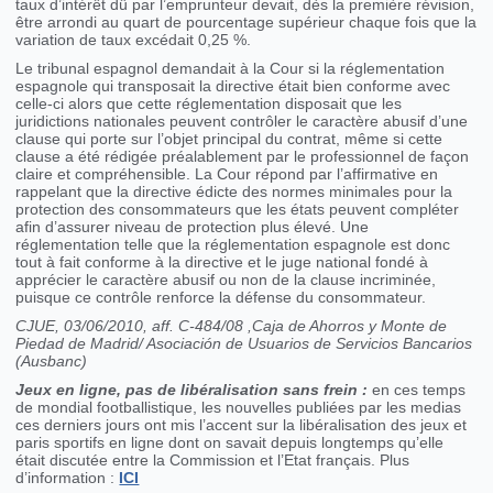
taux d’intérêt dû par l’emprunteur devait, dès la première révision,
être arrondi au quart de pourcentage supérieur chaque fois que la
variation de taux excédait 0,25 %.
Le tribunal espagnol demandait à la Cour si la réglementation
espagnole qui transposait la directive était bien conforme avec
celle-ci alors que cette réglementation disposait que les
juridictions nationales peuvent contrôler le caractère abusif d’une
clause qui porte sur l’objet principal du contrat, même si cette
clause a été rédigée préalablement par le professionnel de façon
claire et compréhensible. La Cour répond par l’affirmative en
rappelant que la directive édicte des normes minimales pour la
protection des consommateurs que les états peuvent compléter
afin d’assurer niveau de protection plus élevé. Une
réglementation telle que la réglementation espagnole est donc
tout à fait conforme à la directive et le juge national fondé à
apprécier le caractère abusif ou non de la clause incriminée,
puisque ce contrôle renforce la défense du consommateur.
CJUE, 03/06/2010, aff. C-484/08 ,Caja de Ahorros y Monte de
Piedad de Madrid/ Asociación de Usuarios de Servicios Bancarios
(Ausbanc)
Jeux en ligne, pas de libéralisation sans frein :
en ces temps
de mondial footballistique, les nouvelles publiées par les medias
ces derniers jours ont mis l’accent sur la libéralisation des jeux et
paris sportifs en ligne dont on savait depuis longtemps qu’elle
était discutée entre la Commission et l’Etat français. Plus
d’information :
ICI