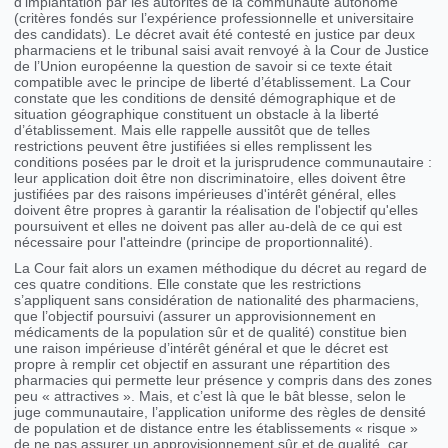
d’implantation par les autorités de la communauté autonome
(critères fondés sur l’expérience professionnelle et universitaire
des candidats). Le décret avait été contesté en justice par deux
pharmaciens et le tribunal saisi avait renvoyé à la Cour de Justice
de l’Union européenne la question de savoir si ce texte était
compatible avec le principe de liberté d’établissement. La Cour
constate que les conditions de densité démographique et de
situation géographique constituent un obstacle à la liberté
d’établissement. Mais elle rappelle aussitôt que de telles
restrictions peuvent être justifiées si elles remplissent les
conditions posées par le droit et la jurisprudence communautaire :
leur application doit être non discriminatoire, elles doivent être
justifiées par des raisons impérieuses d'intérêt général, elles
doivent être propres à garantir la réalisation de l'objectif qu'elles
poursuivent et elles ne doivent pas aller au-delà de ce qui est
nécessaire pour l'atteindre (principe de proportionnalité).
La Cour fait alors un examen méthodique du décret au regard de
ces quatre conditions. Elle constate que les restrictions
s’appliquent sans considération de nationalité des pharmaciens,
que l’objectif poursuivi (assurer un approvisionnement en
médicaments de la population sûr et de qualité) constitue bien
une raison impérieuse d’intérêt général et que le décret est
propre à remplir cet objectif en assurant une répartition des
pharmacies qui permette leur présence y compris dans des zones
peu « attractives ». Mais, et c’est là que le bât blesse, selon le
juge communautaire, l’application uniforme des règles de densité
de population et de distance entre les établissements « risque »
de ne pas assurer un approvisionnement sûr et de qualité, car,