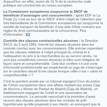
Aujourd'hui, en effet, moins de 15 % de la recherche civile
publique est coordonnée au niveau européen.
La Commission européenne soupçonne la SNCF de
bénéficier d’avantages anti concurrentiels :
après EDF et La
Poste (1) c’est au tour de la SNCF d’être l’objet de l’attention pas
très bienveillante de la Commission européenne qui soupçonne la
société de transport de bénéficier d’une aide d’Etat contraire aux
règles du droit communautaire de la concurrence. Plus
d’information :
ICI
Contrôle des clauses contractuelles abusives :
la Directive
93/13, du 5 avril 1993, interdit les clauses abusives dans les
contrats conclus avec les consommateurs. Elle précise cependant
que les clauses relatives à l’objet principal du contrat et à
l’adéquation du prix à la marchandise ou au service vendu, ne
sont pas considérées comme abusives si elles sont rédigées de
façon claire et compréhensible. Cela leur confère-t-il une sorte
d’immunité juridictionnelle qui empêcherait un juge de s’interroger
sur le caractère abusif d’une clause lorsque celle-ci est «
claire et
compréhensible
» ?
C’est la question posée par un tribunal espagnol Cour de justice
de l’Union européenne dans une affaire mettant aux prises Caja
de Ahorros y Monte de Piedad de Madrid (Caja de Madrid), un
établissement espagnol de Crédit et une association de
consommateurs. La seconde reprochait à la première d’avoir
recours des clauses abusives dans les contrats de prêt
hypothécaire qu’elle proposait à ses clients, en prévoyant que le