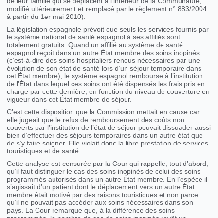
de leur famille qui se déplacent à l’intérieur de la Communauté,
modifié ultérieurement et remplacé par le règlement n° 883/2004
à partir du 1er mai 2010).
La législation espagnole prévoit que seuls les services fournis par
le système national de santé espagnol à ses affiliés sont
totalement gratuits. Quand un affilié au système de santé
espagnol reçoit dans un autre État membre des soins inopinés
(c’est-à-dire des soins hospitaliers rendus nécessaires par une
évolution de son état de santé lors d’un séjour temporaire dans
cet État membre), le système espagnol rembourse à l’institution
de l’État dans lequel ces soins ont été dispensés les frais pris en
charge par cette dernière, en fonction du niveau de couverture en
vigueur dans cet État membre de séjour.
C’est cette disposition que la Commission mettait en cause car
elle jugeait que le refus de remboursement des coûts non
couverts par l’institution de l’état de séjour pouvait dissuader aussi
bien d’effectuer des séjours temporaires dans un autre état que
de s’y faire soigner. Elle violait donc la libre prestation de services
touristiques et de santé.
Cette analyse est censurée par la Cour qui rappelle, tout d’abord,
qu’il faut distinguer le cas des soins inopinés de celui des soins
programmés autorisés dans un autre État membre. En l’espèce il
s’agissait d’un patient dont le déplacement vers un autre État
membre était motivé par des raisons touristiques et non parce
qu’il ne pouvait pas accéder aux soins nécessaires dans son
pays. La Cour remarque que, à la différence des soins