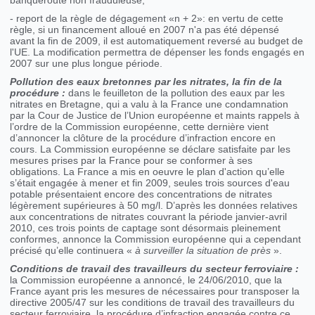
banqueroute non frauduleuse;
- report de la règle de dégagement «n + 2»: en vertu de cette
règle, si un financement alloué en 2007 n'a pas été dépensé
avant la fin de 2009, il est automatiquement reversé au budget de
l'UE. La modification permettra de dépenser les fonds engagés en
2007 sur une plus longue période.
Pollution des eaux bretonnes par les nitrates, la fin de la
procédure :
dans le feuilleton de la pollution des eaux par les
nitrates en Bretagne, qui a valu à la France une condamnation
par la Cour de Justice de l’Union européenne et maints rappels à
l’ordre de la Commission européenne, cette dernière vient
d’annoncer la clôture de la procédure d’infraction encore en
cours. La Commission européenne se déclare satisfaite par les
mesures prises par la France pour se conformer à ses
obligations. La France a mis en oeuvre le plan d'action qu’elle
s’était engagée à mener et fin 2009, seules trois sources d'eau
potable présentaient encore des concentrations de nitrates
légèrement supérieures à 50 mg/l. D’après les données relatives
aux concentrations de nitrates couvrant la période janvier-avril
2010, ces trois points de captage sont désormais pleinement
conformes, annonce la Commission européenne qui a cependant
précisé qu’elle continuera «
à surveiller la situation de près
».
Conditions de travail des travailleurs du secteur ferroviaire :
la Commission européenne a annoncé, le 24/06/2010, que la
France ayant pris les mesures de nécessaires pour transposer la
directive 2005/47 sur les conditions de travail des travailleurs du
secteur ferroviaire, la procédure d’infraction engagée contre ce