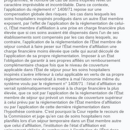
programmés, le nombre de cas de soins inopinés revêt un
caractère imprévisible et incontrôlable. Dans ce contexte,
l’application du règlement n° 1408/71 repose sur une
compensation globale des risques : les cas dans lesquels les
soins hospitaliers inopinés prodigués dans un autre État membre
exposent, par l’effet de l’application de la réglementation de celui-
ci, l’État membre d’affiliation à une prise en charge financière plus
élevée que si ces soins avaient été dispensés dans l’un de ses
établissements sont compensés par les cas dans lesquels, au
contraire, l’application de la réglementation de l’État membre de
séjour conduit à faire peser sur l’État membre d’affiliation une
charge financière moins élevée que celle qui aurait découlé de
l’application de sa propre réglementation. Imposer à un État
l’obligation de garantir à ses propres affiliés un remboursement
complémentaire chaque fois que le niveau de couverture
applicable dans l’État de séjour pour les soins hospitaliers
inopinés s’avère inférieur à celui applicable en vertu de sa propre
réglementation reviendrait à mettre à mal l’économie même du
système voulu par le règlement n° 1408/71 : l’état d’affiliation se
verrait systématiquement exposé à la charge financière la plus
élevée, que ce soit par l’application de la réglementation de l’État
membre de séjour qui prévoit un niveau de couverture supérieur
à celui prévu par la réglementation de l’État membre d’affiliation
ou par l’application de cette dernière réglementation dans
l’hypothèse contraire. C’est pourquoi la Cour rejette le recours de
la Commission et juge qu’en cas de soins hospitaliers non
planifiés lors d’un séjour temporaire dans un État membre autre
que celui d’affiliation, l’institution de l’état d’affiliation est