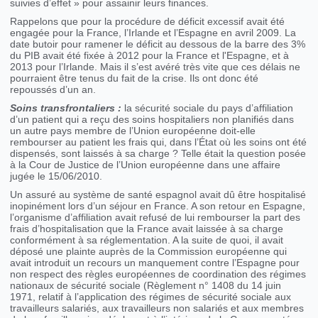
suivies d’effet » pour assainir leurs finances.
Rappelons que pour la procédure de déficit excessif avait été
engagée pour la France, l’Irlande et l’Espagne en avril 2009. La
date butoir pour ramener le déficit au dessous de la barre des 3%
du PIB avait été fixée à 2012 pour la France et l'Espagne, et à
2013 pour l’Irlande. Mais il s’est avéré très vite que ces délais ne
pourraient être tenus du fait de la crise. Ils ont donc été
repoussés d’un an.
Soins transfrontaliers :
la sécurité sociale du pays d’affiliation
d’un patient qui a reçu des soins hospitaliers non planifiés dans
un autre pays membre de l’Union européenne doit-elle
rembourser au patient les frais qui, dans l’État où les soins ont été
dispensés, sont laissés à sa charge ? Telle était la question posée
à la Cour de Justice de l’Union européenne dans une affaire
jugée le 15/06/2010.
Un assuré au système de santé espagnol avait dû être hospitalisé
inopinément lors d’un séjour en France. A son retour en Espagne,
l’organisme d’affiliation avait refusé de lui rembourser la part des
frais d’hospitalisation que la France avait laissée à sa charge
conformément à sa réglementation. A la suite de quoi, il avait
déposé une plainte auprès de la Commission européenne qui
avait introduit un recours un manquement contre l’Espagne pour
non respect des règles européennes de coordination des régimes
nationaux de sécurité sociale (Règlement n° 1408 du 14 juin
1971, relatif à l’application des régimes de sécurité sociale aux
travailleurs salariés, aux travailleurs non salariés et aux membres