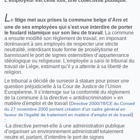
L'employeur est cette fois, une collectivité publique.
L
e
litige met aux prises la commune belge d’Ans et
une de ses employées qui s’est vue interdire de porter
le foulard islamique sur son lieu de travail
. La commune
a ensuite modifié son règlement de travail, en imposant
dorénavant à ses employés de respecter une stricte
neutralité, interdisant toute forme de prosélytisme et
bannissant le port de signes ostensibles d’appartenance
idéologique ou religieuse. L’employée a saisi le tribunal du
travail de Liège, estimant qu’il y a atteinte à sa liberté de
religion.
Le tribunal a décidé de surseoir à statuer pour poser une
question préjudicielle à la Cour de Justice de l’Union
Européenne.
Il s’interroge sur la conformité du règlement
de la commune à la directive « antidiscrimination » en
matière d'emploi et de travail (
Directive 2000/78/CE du Conseil
du 27 novembre 2000 portant création d'un cadre général en
)
faveur de l'égalité de traitement en matière d'emploi et de travail
:
-La directive permet-elle à une administration publique
d’organiser un environnement administratif totalement
neutre et, partant, d’interdire le port de signes