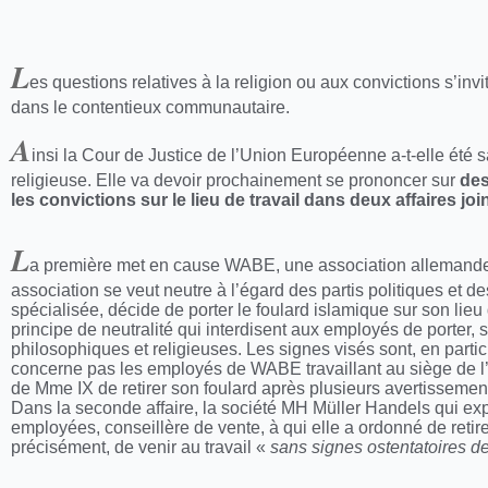
L
es questions relatives à la religion ou aux convictions s’inv
dans le contentieux communautaire.
A
insi la Cour de Justice de l’Union Européenne a-t-elle été sa
religieuse. Elle va devoir prochainement se prononcer sur
des
les convictions sur le lieu de travail dans deux affaires joi
L
a première met en cause WABE, une association allemande q
association se veut neutre à l’égard des partis politiques et
spécialisée, décide de porter le foulard islamique sur son lie
principe de neutralité qui interdisent aux employés de porter, su
philosophiques et religieuses. Les signes visés sont, en particul
concerne pas les employés de WABE travaillant au siège de l’e
de Mme IX de retirer son foulard après plusieurs avertisseme
Dans la seconde affaire, la société MH Müller Handels qui exp
employées, conseillère de vente, à qui elle a ordonné de retirer 
précisément, de venir au travail «
sans signes ostentatoires de