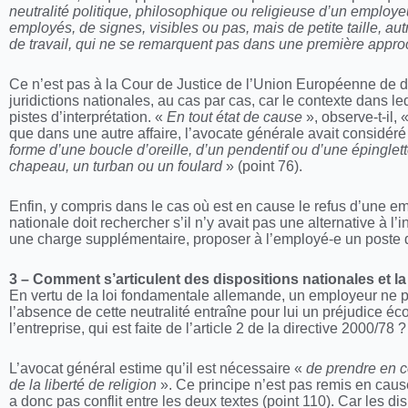
neutralité politique, philosophique ou religieuse d’un employeu
employés, de signes, visibles ou pas, mais de petite taille, aut
de travail, qui ne se remarquent pas dans une première appr
Ce n’est pas à la Cour de Justice de l’Union Européenne de dé
juridictions nationales, au cas par cas, car le contexte dans le
pistes d’interprétation. «
En tout état de cause
», observe-t-il, 
que dans une autre affaire, l’avocate générale avait considér
forme d’une boucle d’oreille, d’un pendentif ou d’une épingl
chapeau, un turban ou un foulard
» (point 76).
Enfin, y compris dans le cas où est en cause le refus d’une em
nationale doit rechercher s’il n’y avait pas une alternative à l’
une charge supplémentaire, proposer à l’employé-e un poste de
3 – Comment s’articulent des dispositions nationales et l
En vertu de la loi fondamentale allemande, un employeur ne peu
l’absence de cette neutralité entraîne pour lui un préjudice éc
l’entreprise, qui est faite de l’article 2 de la directive 2000/78 ?
L’avocat général estime qu’il est nécessaire «
de prendre en c
de la liberté de religion
». Ce principe n’est pas remis en cause
a donc pas conflit entre les deux textes (point 110). Car les d