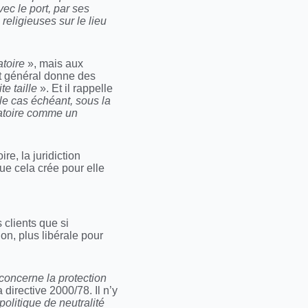
ec le port, par ses
religieuses sur le lieu
atoire
», mais aux
cat général donne des
te taille
». Et il rappelle
 le cas échéant, sous la
tatoire comme un
e, la juridiction
que cela crée pour elle
 clients que si
on, plus libérale pour
concerne la protection
directive 2000/78. Il n’y
politique de neutralité