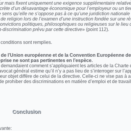
yeur mais fixent uniquement une exigence supplémentaire relativ
oncrète d’un désavantage économique pour l’employeur ou un ti
ce sens qu’elle ne s’oppose pas à ce qu’une juridiction national
é de religion lors de l’examen d’une instruction fondée sur une r
convictions politiques, philosophiques ou religieuses sur le lieu d
-discrimination prévu par cette directive
» (point 112).
s conditions sont remplies.
ux de l’Union européenne et de la Convention Européenne d
treprise ne sont pas pertinentes en l’espèce.
les demandaient comment s’appliquaient les articles de la Chart
’avocat général estime qu’il n’y a pas lieu de s’interroger sur l’a
 objet diffère de celui de la directive. Celle-ci ne vise pas à a
de prohiber des discriminations en matière d’emploi et de travail
Conclusion
vante: