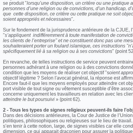
se produit "
lorsqu’une disposition, un critère ou une pratique
personnes d’une religion ou de convictions, d’un handicap, d’
que cette disposition, ce critère ou cette pratique ne soit objec
soient appropriés et nécessaires
".
Sur le fondement de la jurisprudence antérieure de la CJUE, l
"
s’appliquent indifféremment à toute manifestation de convicti
les clients de l’entreprise" et ne constituent donc pas une me
souhaiteraient porter un foulard islamique, ces instructions "n
spécifiquement lié à sa religion ou à ses convictions
" (point 5
En revanche, de telles instructions de service peuvent entrainer
personnes adhérant à une religion ou à des convictions données.
condition que les moyens de réaliser cet objectif "s
oient appro
objectif légitime ? Selon l'avocat général, la réponse est aff
Encore faut-il que les moyens employés pour atteindre cet obje
port visible de tout signe ou vêtement susceptible d’être asso
concerne uniquement les travailleurs en relation avec les clien
atteindre le but poursuivi
» (point 62).
2 - Tous les types de signes religieux peuvent-ils faire l’ob
Dans des décisions antérieures, la Cour de Justice de l’Union 
politiques, philosophiques ou religieuses sur le lieu de trav
s’en tenir à cette notion, large, de signes visibles car elle co
dimension, ce qui apparait draconien pour assurer la politique