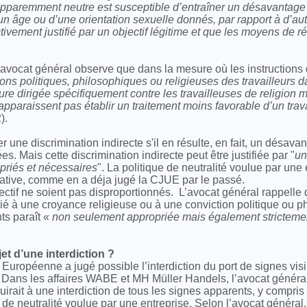
 apparemment neutre est susceptible d’entraîner un désavantage 
un âge ou d’une orientation sexuelle donnés, par rapport à d’a
tivement justifié par un objectif légitime et que les moyens de ré
'avocat général observe que dans la mesure où les instructions
ons politiques, philosophiques ou religieuses des travailleurs d
sure dirigée spécifiquement contre les travailleuses de religion
’apparaissent pas établir un traitement moins favorable d’un trav
2).
 une discrimination indirecte s'il en résulte, en fait, un désavan
 Mais cette discrimination indirecte peut être justifiée par "
un
priés et nécessaires
". La politique de neutralité voulue par une 
irmative, comme en a déja jugé la CJUE par le passé.
ctif ne soient pas disproportionnés. L’avocat général rappelle 
cié à une croyance religieuse ou à une conviction politique ou p
ts paraît «
non seulement appropriée mais également stricteme
jet d’une interdiction ?
Européenne a jugé possible l’interdiction du port de signes vis
ail. Dans les affaires WABE et MH Müller Handels, l’avocat génér
nduirait à une interdiction de tous les signes apparents, y compris
 de neutralité voulue par une entreprise. Selon l’avocat général