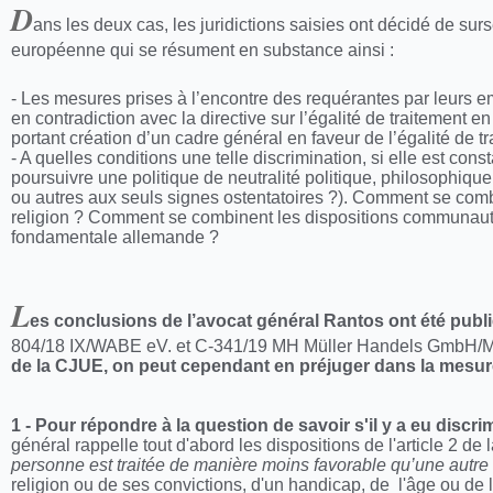
D
ans les deux cas, les juridictions saisies ont décidé de sur
européenne qui se résument en substance ainsi :
- Les mesures prises à l’encontre des requérantes par leurs em
en contradiction avec la directive sur l’égalité de traitement
portant création d’un cadre général en faveur de l’égalité de tr
- A quelles conditions une telle discrimination, si elle est cons
poursuivre une politique de neutralité politique, philosophique e
ou autres aux seuls signes ostentatoires ?). Comment se combine
religion ? Comment se combinent les dispositions communautair
fondamentale allemande ?
L
es conclusions de l’avocat général Rantos ont été publié
804/18 IX/WABE eV. et C-341/19 MH Müller Handels GmbH/
de la CJUE, on peut cependant en préjuger dans la mesure 
1 -
Pour répondre à la question de savoir s'il y a eu discri
général rappelle tout d'abord les dispositions de l'article 2 de
personne est traitée de manière moins favorable qu’une autre n
religion ou de ses convictions, d'un handicap, de l'âge ou de l