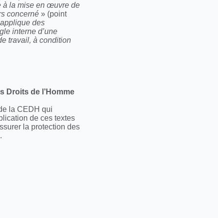
e à la mise en œuvre de
ers concerné
» (point
e applique des
ègle interne d’une
e travail, à condition
es Droits de l’Homme
e de la CEDH qui
pplication de ces textes
ssurer la protection des
.