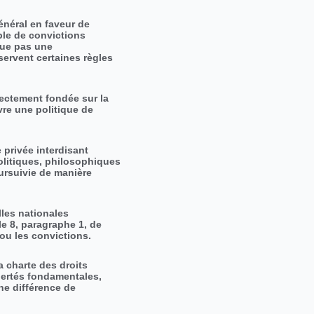
énéral en faveur de
ible de convictions
itue pas une
bservent certaines règles
rectement fondée sur la
vre une politique de
 privée interdisant
olitiques, philosophiques
poursuivie de manière
lles nationales
le 8, paragraphe 1, de
 ou les convictions.
la charte des droits
bertés fondamentales,
ne différence de