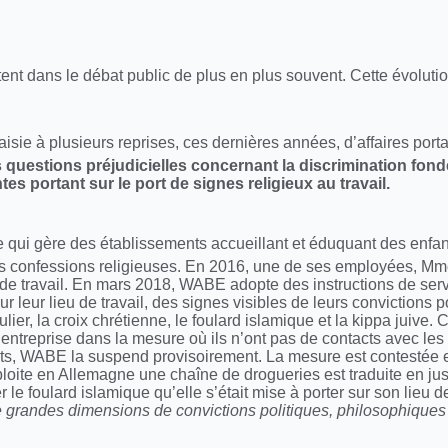
itent dans le débat public de plus en plus souvent. Cette évoluti
isie à plusieurs reprises, ces dernières années, d’affaires portan
 questions préjudicielles concernant la discrimination fondé
ntes portant sur le port de signes religieux au travail.
ui gère des établissements accueillant et éduquant des enfan
 des confessions religieuses. En 2016, une de ses employées, Mm
u de travail. En mars 2018, WABE adopte des instructions de serv
r leur lieu de travail, des signes visibles de leurs convictions p
ier, la croix chrétienne, le foulard islamique et la kippa juive. C
ntreprise dans la mesure où ils n’ont pas de contacts avec les c
nts, WABE la suspend provisoirement. La mesure est contestée e
loite en Allemagne une chaîne de drogueries est traduite en jus
le foulard islamique qu’elle s’était mise à porter sur son lieu de 
 grandes dimensions de convictions politiques, philosophiques