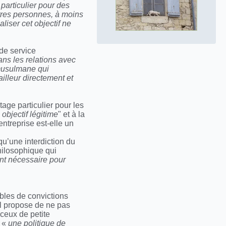
particulier pour des
utres personnes, à moins
aliser cet objectif ne
 de service
ans les relations avec
 musulmane qui
ailleur directement et
tage particulier pour les
 objectif légitime
" et à la
entreprise est-elle un
qu’une interdiction du
hilosophique qui
nt nécessaire pour
ibles de convictions
al propose de ne pas
 ceux de petite
, «
une politique de