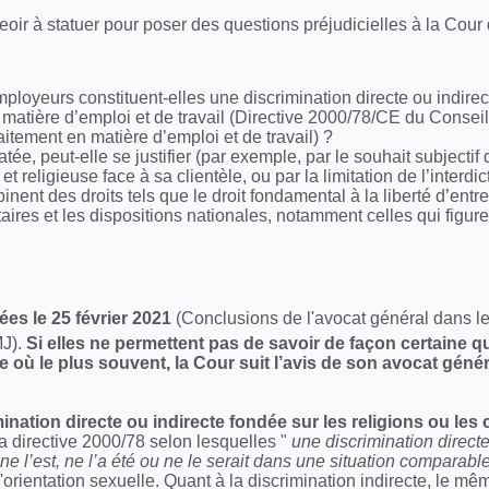
seoir à statuer pour poser des questions préjudicielles à la Cour
ployeurs constituent-elles une discrimination directe ou indirect
 en matière d’emploi et de travail (Directive 2000/78/CE du Conse
aitement en matière d’emploi et de travail) ?
tatée, peut-elle se justifier (par exemple, par le souhait subjecti
t religieuse face à sa clientèle, ou par la limitation de l’interdi
nt des droits tels que le droit fondamental à la liberté d’entrep
es et les dispositions nationales, notamment celles qui figuren
es le 25 février 2021
(Conclusions de l'avocat général dans les
MJ).
Si elles ne permettent pas de savoir de façon certaine qu
où le plus souvent, la Cour suit l’avis de son avocat génér
mination directe ou indirecte fondée sur les religions ou les
 la directive 2000/78 selon lesquelles "
une discrimination direct
e l’est, ne l’a été ou ne le serait dans une situation comparabl
'orientation sexuelle. Quant à la discrimination indirecte, le mê