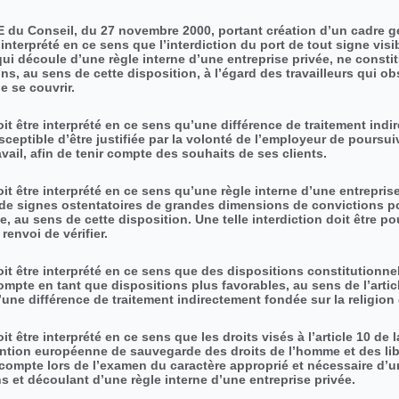
CE du Conseil, du 27 novembre 2000, portant création d’un cadre g
re interprété en ce sens que l’interdiction du port de tout signe vis
 qui découle d’une règle interne d’une entreprise privée, ne const
ons, au sens de cette disposition, à l’égard des travailleurs qui o
e se couvrir.
oit être interprété en ce sens qu’une différence de traitement indi
sceptible d’être justifiée par la volonté de l’employeur de poursui
ravail, afin de tenir compte des souhaits de ses clients.
it être interprété en ce sens qu’une règle interne d’une entreprise
rt de signes ostentatoires de grandes dimensions de convictions p
iée, au sens de cette disposition. Une telle interdiction doit être 
renvoi de vérifier.
oit être interprété en ce sens que des dispositions constitutionne
compte en tant que dispositions plus favorables, au sens de l’artic
d’une différence de traitement indirectement fondée sur la religion
t être interprété en ce sens que les droits visés à l’article 10 de 
ention européenne de sauvegarde des droits de l’homme et des li
compte lors de l’examen du caractère approprié et nécessaire d’u
ns et découlant d’une règle interne d’une entreprise privée.