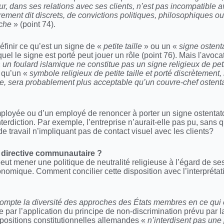
r, dans ses relations avec ses clients, n’est pas incompatible av
rement dit discrets, de convictions politiques, philosophiques ou 
oche
» (point 74).
finir ce qu’est un signe de «
petite taille
» ou un «
signe ostent
quel le signe est porté peut jouer un rôle (point 76). Mais l'avo
«
un foulard islamique ne constitue pas un signe religieux de peti
é qu’un «
symbole religieux de petite taille et porté discrètement,
ette, sera probablement plus acceptable qu’un couvre-chef osten
ployée ou d’un employé de renoncer à porter un signe ostentatoir
interdiction. Par exemple, l’entreprise n’aurait-elle pas pu, sans 
 travail n’impliquant pas de contact visuel avec les clients?
a directive communautaire ?
t mener une politique de neutralité religieuse à l’égard de ses
onomique. Comment concilier cette disposition avec l’interprétati
ompte la diversité des approches des États membres en ce qui 
 par l’application du principe de non-discrimination prévu par la 
ispositions constitutionnelles allemandes «
n’interdisent pas une 