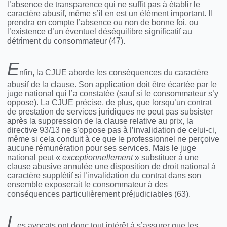
l’absence de transparence qui ne suffit pas à établir le
caractère abusif, même s’il en est un élément important. Il
prendra en compte l’absence ou non de bonne foi, ou
l’existence d’un éventuel déséquilibre significatif au
détriment du consommateur (47).
E
nfin, la CJUE aborde les conséquences du caractère
abusif de la clause. Son application doit être écartée par le
juge national qui l’a constatée (sauf si le consommateur s’y
oppose). La CJUE précise, de plus, que lorsqu’un contrat
de prestation de services juridiques ne peut pas subsister
après la suppression de la clause relative au prix, la
directive 93/13 ne s’oppose pas à l’invalidation de celui-ci,
même si cela conduit à ce que le professionnel ne perçoive
aucune rémunération pour ses services. Mais le juge
national peut «
exceptionnellement
» substituer à une
clause abusive annulée une disposition de droit national à
caractère supplétif si l’invalidation du contrat dans son
ensemble exposerait le consommateur à des
conséquences particulièrement préjudiciables (63).
L
es avocats ont donc tout intérêt à s’assurer que les