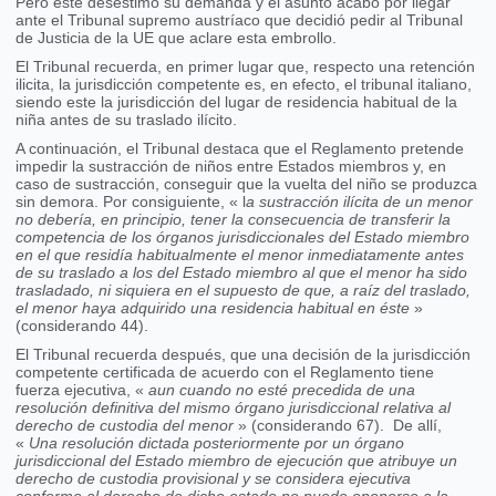
Pero este desestimó su demanda y el asunto acabo por llegar
ante el Tribunal supremo austríaco que decidió pedir al Tribunal
de Justicia de la UE que aclare esta embrollo.
El Tribunal recuerda, en primer lugar que, respecto una retención
ilicita, la jurisdicción competente es, en efecto, el tribunal italiano,
siendo este la jurisdicción del lugar de residencia habitual de la
niña antes de su traslado ilícito.
A continuación, el Tribunal destaca que el Reglamento pretende
impedir la sustracción de niños entre Estados miembros y, en
caso de sustracción, conseguir que la vuelta del niño se produzca
sin demora. Por consiguiente, « l
a sustracción ilícita de un menor
no debería, en principio, tener la consecuencia de transferir la
competencia de los órganos jurisdiccionales del Estado miembro
en el que residía habitualmente el menor inmediatamente antes
de su traslado a los del Estado miembro al que el menor ha sido
trasladado, ni siquiera en el supuesto de que, a raíz del traslado,
el menor haya adquirido una residencia habitual en éste
»
(considerando 44).
El Tribunal recuerda después, que una decisión de la jurisdicción
competente certificada de acuerdo con el Reglamento tiene
fuerza ejecutiva, «
aun cuando no esté precedida de una
resolución definitiva del mismo órgano jurisdiccional relativa al
derecho de custodia del menor
» (considerando 67). De allí,
«
Una resolución dictada posteriormente por un órgano
jurisdiccional del Estado miembro de ejecución que atribuye un
derecho de custodia provisional y se considera ejecutiva