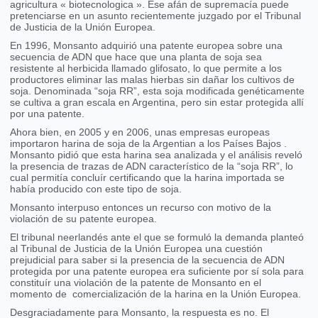
agricultura « biotecnologica ». Ese afán de supremacía puede
pretenciarse en un asunto recientemente juzgado por el Tribunal
de Justicia de la Unión Europea.
En 1996, Monsanto adquirió una patente europea sobre una
secuencia de ADN que hace que una planta de soja sea
resistente al herbicida llamado glifosato, lo que permite a los
productores eliminar las malas hierbas sin dañar los cultivos de
soja. Denominada “soja RR”, esta soja modificada genéticamente
se cultiva a gran escala en Argentina, pero sin estar protegida allí
por una patente.
Ahora bien, en 2005 y en 2006, unas empresas europeas
importaron harina de soja de la Argentian a los Países Bajos .
Monsanto pidió que esta harina sea analizada y el análisis reveló
la presencia de trazas de ADN característico de la “soja RR”, lo
cual permitía concluír certificando que la harina importada se
había producido con este tipo de soja.
Monsanto interpuso entonces un recurso con motivo de la
violación de su patente europea.
El tribunal neerlandés ante el que se formuló la demanda planteó
al Tribunal de Justicia de la Unión Europea una cuestión
prejudicial para saber si la presencia de la secuencia de ADN
protegida por una patente europea era suficiente por sí sola para
constituír una violación de la patente de Monsanto en el
momento de comercialización de la harina en la Unión Europea.
Desgraciadamente para Monsanto, la respuesta es no. El