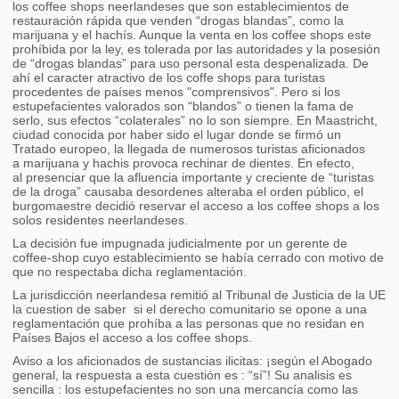
los coffee shops neerlandeses que son establecimientos de
restauración rápida que venden “drogas blandas”, como la
marijuana y el hachís. Aunque la venta en los coffee shops este
prohíbida por la ley, es tolerada por las autoridades y la posesión
de “drogas blandas” para uso personal esta despenalizada. De
ahí el caracter atractivo de los coffe shops para turistas
procedentes de países menos "comprensivos". Pero si los
estupefacientes valorados son “blandos” o tienen la fama de
serlo, sus efectos “colaterales” no lo son siempre. En Maastricht,
ciudad conocida por haber sido el lugar donde se firmó un
Tratado europeo, la llegada de numerosos turistas aficionados
a marijuana y hachis provoca rechinar de dientes. En efecto,
al presenciar que la afluencia importante y creciente de “turistas
de la droga” causaba desordenes alteraba el orden público, el
burgomaestre decidió reservar el acceso a los coffee shops a los
solos residentes neerlandeses.
La decisión fue impugnada judicialmente por un gerente de
coffee-shop cuyo establecimiento se había cerrado con motivo de
que no respectaba dicha reglamentación.
La jurisdicción neerlandesa remitió al Tribunal de Justicia de la UE
la cuestion de saber si el derecho comunitario se opone a una
reglamentación que prohíba a las personas que no residan en
Países Bajos el acceso a los coffee shops.
Aviso a los aficionados de sustancias ilicitas: ¡según el Abogado
general, la respuesta a esta cuestión es : “sí”! Su analisis es
sencilla : los estupefacientes no son una mercancía como las