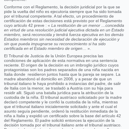
Conforme con el Reglamento, la decisión juridicial por la que se
pide la vuelta del niño es ejecutoria siempre que ha sido tomada
por el tribunal competente. A tal efecto, un procedimiento de
certificación de estas decisiones está previsto por el Reglamento
cuyo articulo 42 preve : «
La restitución de un menor …concedida
en virtud de una resolución judicial ejecutiva dictada en un Estado
miembro, será reconocida y tendrá fuerza ejecutiva en los demás
Estados miembros sin necesidad de declaración de ejecución y
sin que pueda impugnarse su reconocimiento si ha sido
certificada en el Estado miembro de origen
… ».
El Tribunal de Justicia de la Unión Europea precisa las
condiciones de aplicación de esta normativa en una sentencia
reciente. El origen de la decisión es un imbroglio jurídico cuyos
protagonistas son los padres separados de una niña nacida en
Italia donde residieron juntos hasta que la pareja se separe. La
madre abandonó el domicilio en 2008, y a pesar de que un
tribunal italiano le haya prohibido a instancias del padre, de salir
de Italia con la menor, se trasladó a Austria con su hija para
residir alli. Siguió una batalla jurídica para la atribución de la
custodia de la niña. El tribunal austríaco soliciatado por la madre
declaró competente y le confió la custodia de la niña, mientras
que el tribunal italiano inicialemente solicitado y ante el cual el
asunto seguía pendiente, ordenó la restitución inmediata de la
niña a Italia y expidió un certificado sobre la base del artículo 42
del Reglamento. El padre solicitó entonces la ejecución de la
decisión tomada por el tribunal italiano ante el tribunal austriaco.